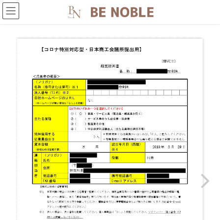
コ
ナ
ン
ビ
テ
ゲ
ン
ー
ツ
シ
へ
ョ
ス
ン
キ
に
ッ
移
プ
動