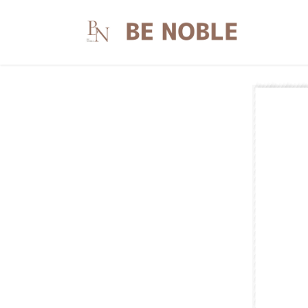
コ
ナ
ン
ビ
テ
ゲ
ン
ー
ツ
シ
へ
ョ
ス
ン
キ
に
ッ
移
プ
動