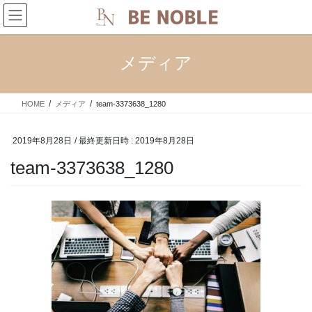
コ
ナ
ン
ビ
テ
ゲ
ン
ー
メディア
ツ
シ
へ
ョ
ス
ン
HOME
メディア
team-3373638_1280
キ
に
ッ
移
プ
動
2019年8月28日
/ 最終更新日時 :
2019年8月28日
team-3373638_1280