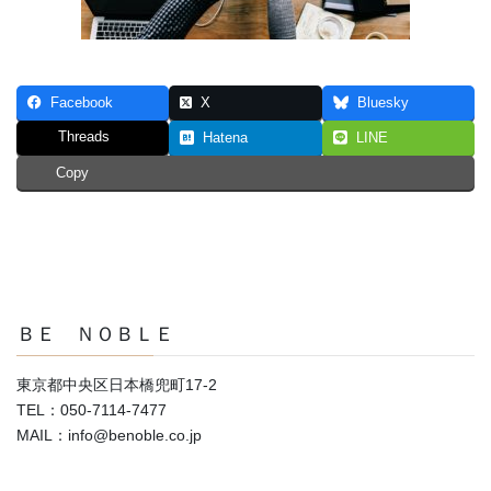
Facebook
X
Bluesky
Threads
Hatena
LINE
Copy
ＢＥ ＮＯＢＬＥ
東京都中央区日本橋兜町17-2
TEL：050-7114-7477
MAIL：info@benoble.co.jp