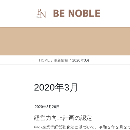
コ
ナ
ン
ビ
テ
ゲ
ン
ー
ツ
シ
へ
ョ
ス
ン
キ
に
ッ
移
HOME
更新情報
2020年3月
プ
動
2020年3月
2020年3月26日
経営力向上計画の認定
中小企業等経営強化法に基づいて、令和２年２月２