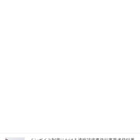
遵守の宣言についてのお知らせ
2024年11月12日
最近の投稿
中小M&Aガイドライン（第3版）遵守の宣言について
のお知らせ
2024年11月12日
中小M&Aガイドライン（第2版）遵守の宣言について
のお知らせ
2023年11月29日
【IT導入補助金2023】登録ツールについて
2023年7月12日