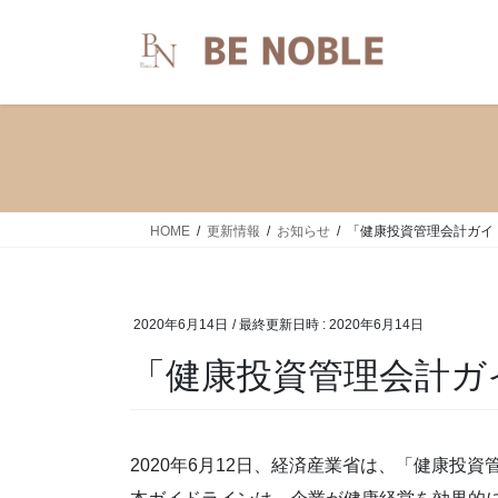
コ
ナ
ン
ビ
テ
ゲ
ン
ー
ツ
シ
へ
ョ
ス
ン
キ
に
ッ
移
HOME
更新情報
お知らせ
「健康投資管理会計ガイ
プ
動
2020年6月14日
/ 最終更新日時 :
2020年6月14日
「健康投資管理会計ガ
2020年6月12日、経済産業省は、「健康投